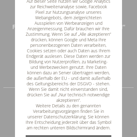
Auf dieser Seite nutzen wir Google Analytics
zur Reichweitenanalyse sowie, Facebook
Pixel zur Nutzungsanalyse unseres
Webangebots, dem zielgerichteten
Ausspielen von Werbeanzeigen und
FAMILIE & WELLNESS „HIRSCHENSTEIN“
Anzeigenmessung. Dafür brauchen wir Ihre
Zustimmung. Wenn Sie auf „Alle akzeptieren“
Lindenau 44
drücken, können Google und Meta Ihre
94250 Achslach
personenbezogenen Daten verarbeiten,
Cookies setzen oder auch Daten aus Ihrem
Tel: 09929 / 752
Endgerät auslesen. Diese Daten werden zur
Fax: 09929 / 959416
Bildung von Nutzerprofilen, zu Marketing-
und Werbezwecken genutzt. Ihre Daten
E-Mail
info@hotel-hirschenstein.de
können dazu an Server übertragen werden,
die außerhalb der EU - und damit außerhalb
Impressum & Datenschutz
des Geltungsbereichs der DSGVO - stehen.
Wenn Sie damit nicht einverstanden sind,
drücken Sie auf „Nur technisch notwendige
SERVICE & INFOS
akzeptieren“.
unverbindliche Anfrage
Weitere Details zu den genannten
Verarbeitungsvorgängen finden Sie in
Online-Buchung
unserer Datenschutzerklärung. Sie können
Lage / So erreichen Sie uns
Ihre Entscheidung jederzeit über das Symbol
am rechten unteren Bildschirmrand ändern.
Gästebuch