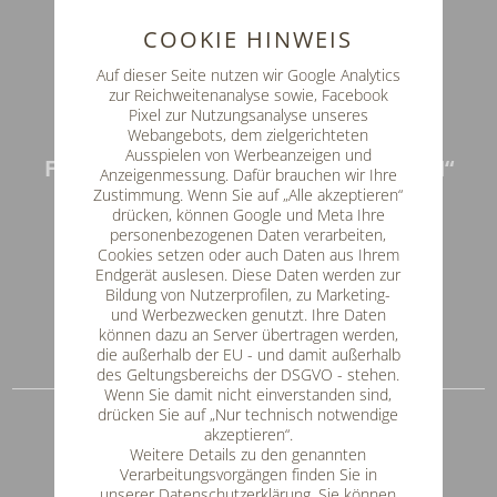
COOKIE HINWEIS
Auf dieser Seite nutzen wir Google Analytics
zur Reichweitenanalyse sowie, Facebook
Pixel zur Nutzungsanalyse unseres
Webangebots, dem zielgerichteten
Ausspielen von Werbeanzeigen und
FAMILIE & WELLNESS „HIRSCHENSTEIN“
Anzeigenmessung. Dafür brauchen wir Ihre
Zustimmung. Wenn Sie auf „Alle akzeptieren“
Lindenau 44
drücken, können Google und Meta Ihre
94250 Achslach
personenbezogenen Daten verarbeiten,
Cookies setzen oder auch Daten aus Ihrem
Tel: 09929 / 752
Endgerät auslesen. Diese Daten werden zur
Fax: 09929 / 959416
Bildung von Nutzerprofilen, zu Marketing-
und Werbezwecken genutzt. Ihre Daten
E-Mail
info@hotel-hirschenstein.de
können dazu an Server übertragen werden,
die außerhalb der EU - und damit außerhalb
Impressum & Datenschutz
des Geltungsbereichs der DSGVO - stehen.
Wenn Sie damit nicht einverstanden sind,
drücken Sie auf „Nur technisch notwendige
SERVICE & INFOS
akzeptieren“.
unverbindliche Anfrage
Weitere Details zu den genannten
Verarbeitungsvorgängen finden Sie in
Online-Buchung
unserer Datenschutzerklärung. Sie können