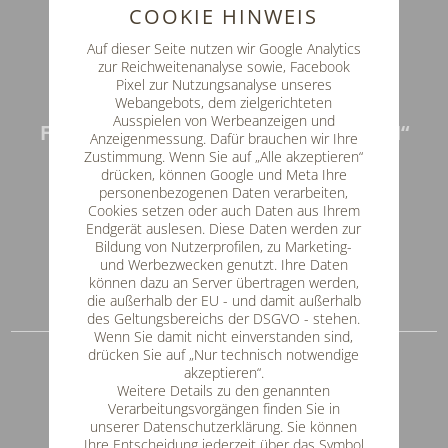
COOKIE HINWEIS
Auf dieser Seite nutzen wir Google Analytics
zur Reichweitenanalyse sowie, Facebook
Pixel zur Nutzungsanalyse unseres
Webangebots, dem zielgerichteten
Ausspielen von Werbeanzeigen und
FAMILIE & WELLNESS „HIRSCHENSTEIN“
Anzeigenmessung. Dafür brauchen wir Ihre
Zustimmung. Wenn Sie auf „Alle akzeptieren“
Lindenau 44
drücken, können Google und Meta Ihre
94250 Achslach
personenbezogenen Daten verarbeiten,
Cookies setzen oder auch Daten aus Ihrem
Tel: 09929 / 752
Endgerät auslesen. Diese Daten werden zur
Fax: 09929 / 959416
Bildung von Nutzerprofilen, zu Marketing-
und Werbezwecken genutzt. Ihre Daten
E-Mail
info@hotel-hirschenstein.de
können dazu an Server übertragen werden,
die außerhalb der EU - und damit außerhalb
Impressum & Datenschutz
des Geltungsbereichs der DSGVO - stehen.
Wenn Sie damit nicht einverstanden sind,
drücken Sie auf „Nur technisch notwendige
SERVICE & INFOS
akzeptieren“.
unverbindliche Anfrage
Weitere Details zu den genannten
Verarbeitungsvorgängen finden Sie in
Online-Buchung
unserer Datenschutzerklärung. Sie können
Lage / So erreichen Sie uns
Ihre Entscheidung jederzeit über das Symbol